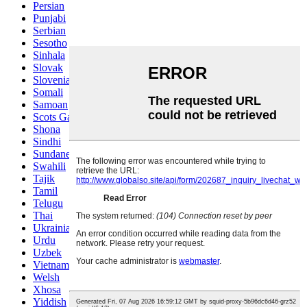
Persian
Punjabi
Serbian
Sesotho
Sinhala
Slovak
Slovenian
Somali
Samoan
Scots Gaelic
Shona
Sindhi
Sundanese
Swahili
Tajik
Tamil
Telugu
Thai
Ukrainian
Urdu
Uzbek
Vietnamese
Welsh
Xhosa
Yiddish