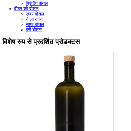
प्रिंटिंग बोतल
बीयर की बोतल
एम्बर बोतल
नीला कांच
साफ़ बोतल
हरी बोतल
विशेष रुप से प्रदर्शित प्रोडक्टस