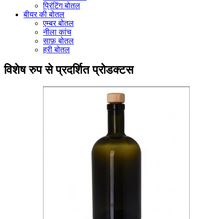
प्रिंटिंग बोतल
बीयर की बोतल
एम्बर बोतल
नीला कांच
साफ़ बोतल
हरी बोतल
विशेष रुप से प्रदर्शित प्रोडक्टस