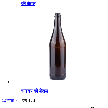
की बोतल
साइडर की बोतल
1
2
अगला >
>>
पृष्ठ 1 / 2