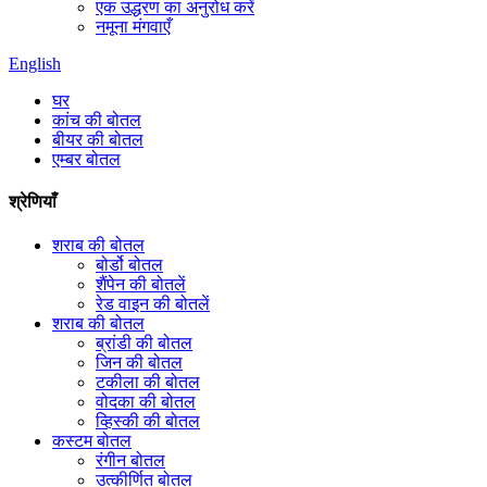
एक उद्धरण का अनुरोध करें
नमूना मंगवाएँ
English
घर
कांच की बोतल
बीयर की बोतल
एम्बर बोतल
श्रेणियाँ
शराब की बोतल
बोर्डो बोतल
शैंपेन की बोतलें
रेड वाइन की बोतलें
शराब की बोतल
ब्रांडी की बोतल
जिन की बोतल
टकीला की बोतल
वोदका की बोतल
व्हिस्की की बोतल
कस्टम बोतल
रंगीन बोतल
उत्कीर्णित बोतल