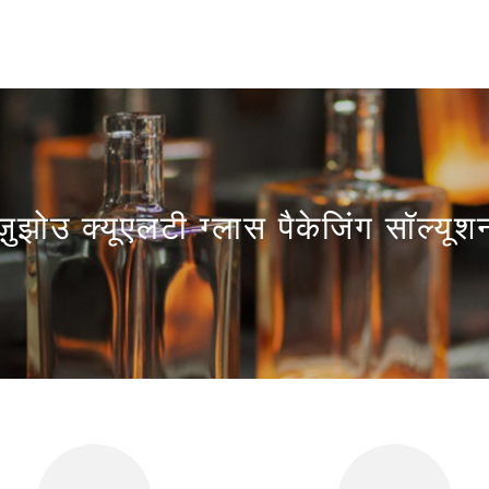
ज़ुझोउ क्यूएलटी ग्लास पैकेजिंग सॉल्यूश