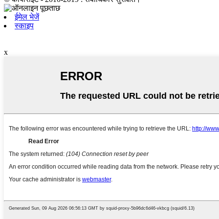
ईमेल भेजें
स्काइप
x