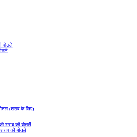
ोतलें
शराब की बोतलें