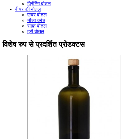
प्रिंटिंग बोतल
बीयर की बोतल
एम्बर बोतल
नीला कांच
साफ़ बोतल
हरी बोतल
विशेष रुप से प्रदर्शित प्रोडक्टस