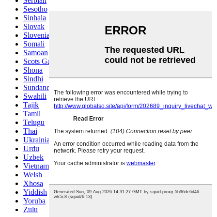
Serbian
Sesotho
Sinhala
Slovak
Slovenian
Somali
Samoan
Scots Gaelic
Shona
Sindhi
Sundanese
Swahili
Tajik
Tamil
Telugu
Thai
Ukrainian
Urdu
Uzbek
Vietnamese
Welsh
Xhosa
Yiddish
Yoruba
Zulu