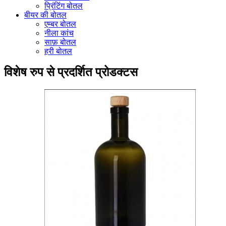
प्रिंटिंग बोतल
बीयर की बोतल
एम्बर बोतल
नीला कांच
साफ़ बोतल
हरी बोतल
विशेष रुप से प्रदर्शित प्रोडक्टस